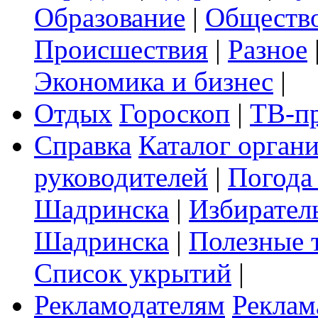
Образование
|
Обществ
Происшествия
|
Разное
Экономика и бизнес
|
Отдых
Гороскоп
|
ТВ-п
Справка
Каталог орган
руководителей
|
Погода
Шадринска
|
Избирател
Шадринска
|
Полезные 
Список укрытий
|
Рекламодателям
Реклам