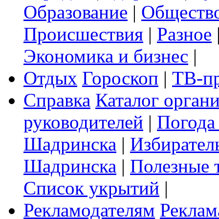
Образование
|
Обществ
Происшествия
|
Разное
Экономика и бизнес
|
Отдых
Гороскоп
|
ТВ-п
Справка
Каталог орган
руководителей
|
Погода
Шадринска
|
Избирател
Шадринска
|
Полезные 
Список укрытий
|
Рекламодателям
Реклам