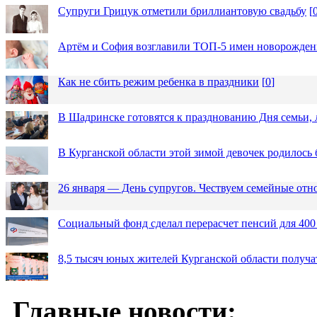
Супруги Грицук отметили бриллиантовую свадьбу
[
Артём и София возглавили ТОП-5 имен новорожденн
Как не сбить режим ребенка в праздники
[
0
]
В Шадринске готовятся к празднованию Дня семьи, 
В Курганской области этой зимой девочек родилось 
26 января — День супругов. Чествуем семейные от
Социальный фонд сделал перерасчет пенсий для 400
8,5 тысяч юных жителей Курганской области получа
Главные новости: