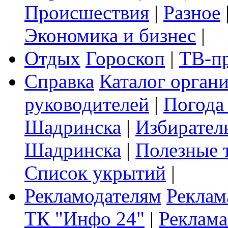
Происшествия
|
Разное
Экономика и бизнес
|
Отдых
Гороскоп
|
ТВ-п
Справка
Каталог орган
руководителей
|
Погода
Шадринска
|
Избирател
Шадринска
|
Полезные 
Список укрытий
|
Рекламодателям
Реклам
ТК "Инфо 24"
|
Реклама