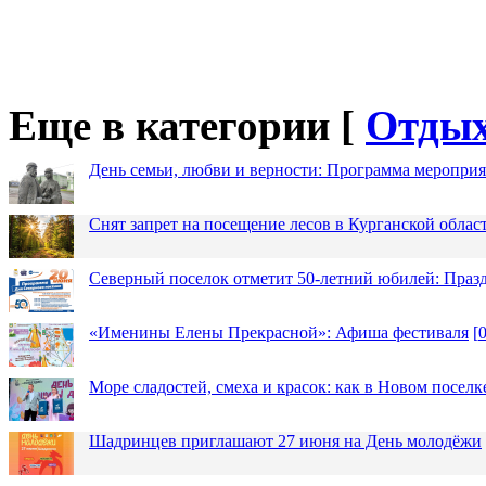
Еще в категории [
Отды
День семьи, любви и верности: Программа меропри
Снят запрет на посещение лесов в Курганской облас
Северный поселок отметит 50-летний юбилей: Праз
«Именины Елены Прекрасной»: Афиша фестиваля
[
Море сладостей, смеха и красок: как в Новом посел
Шадринцев приглашают 27 июня на День молодёжи