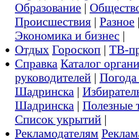
Образование
|
Обществ
Происшествия
|
Разное
Экономика и бизнес
|
Отдых
Гороскоп
|
ТВ-п
Справка
Каталог орган
руководителей
|
Погода
Шадринска
|
Избирател
Шадринска
|
Полезные 
Список укрытий
|
Рекламодателям
Реклам