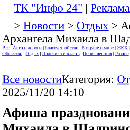
ТК "Инфо 24"
|
Реклама
>
Новости
>
Отдых
> А
Архангела Михаила в Ша
Все
|
Авто и дороги
|
Благоустройство
|
В стране и мире
|
ЖКХ
Общество
|
Отдых
|
Политика и власть
|
Происшествия
|
Разное
Все новости
Категория:
От
2025/11/20 14:10
Афиша праздновани
Михаила в Шадрин