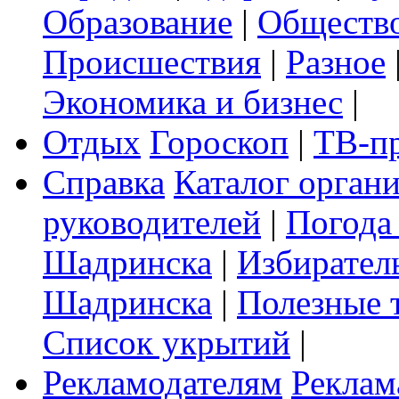
Образование
|
Обществ
Происшествия
|
Разное
Экономика и бизнес
|
Отдых
Гороскоп
|
ТВ-п
Справка
Каталог орган
руководителей
|
Погода
Шадринска
|
Избирател
Шадринска
|
Полезные 
Список укрытий
|
Рекламодателям
Реклам