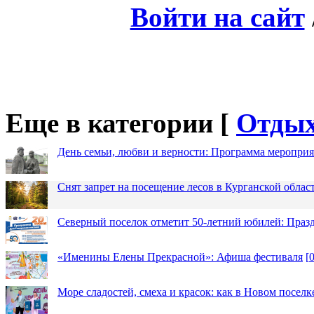
Войти на сайт
Еще в категории [
Отды
День семьи, любви и верности: Программа меропри
Снят запрет на посещение лесов в Курганской облас
Северный поселок отметит 50-летний юбилей: Праз
«Именины Елены Прекрасной»: Афиша фестиваля
[
Море сладостей, смеха и красок: как в Новом посел