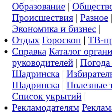
Образование
|
Обществ
Происшествия
|
Разное
Экономика и бизнес
|
Отдых
Гороскоп
|
ТВ-п
Справка
Каталог орган
руководителей
|
Погода
Шадринска
|
Избирател
Шадринска
|
Полезные 
Список укрытий
|
Рекламодателям
Реклам