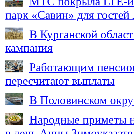
МТС покрыла LTE-ин
парк «Савин» для гостей 
В Курганской област
кампания
Работающим пенсион
пересчитают выплаты
В Половинском окру
Народные приметы на
в день Анны Зимоуказат