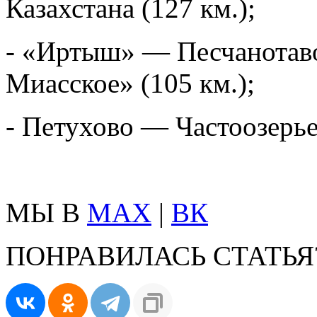
Казахстана (127 км.);
- «Иртыш» — Песчанотав
Миасское» (105 км.);
- Петухово — Частоозерье 
МЫ В
MAX
|
ВК
ПОНРАВИЛАСЬ СТАТЬЯ