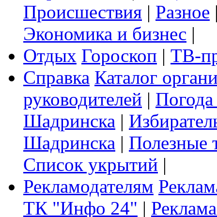
Происшествия
|
Разное
Экономика и бизнес
|
Отдых
Гороскоп
|
ТВ-п
Справка
Каталог орган
руководителей
|
Погода
Шадринска
|
Избирател
Шадринска
|
Полезные 
Список укрытий
|
Рекламодателям
Реклам
ТК "Инфо 24"
|
Реклама