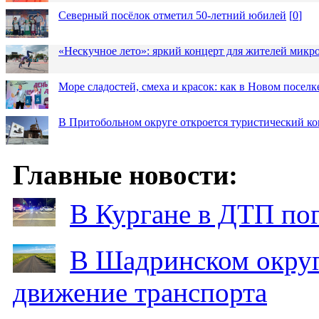
Северный посёлок отметил 50-летний юбилей
[
0
]
«Нескучное лето»: яркий концерт для жителей микр
Море сладостей, смеха и красок: как в Новом посел
В Притобольном округе откроется туристический к
Главные новости:
В Кургане в ДТП по
В Шадринском округ
движение транспорта