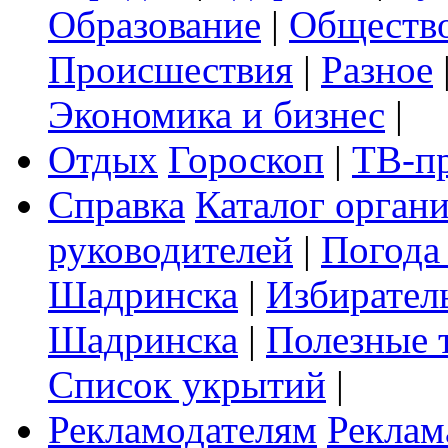
Образование
|
Обществ
Происшествия
|
Разное
Экономика и бизнес
|
Отдых
Гороскоп
|
ТВ-п
Справка
Каталог орган
руководителей
|
Погода
Шадринска
|
Избирател
Шадринска
|
Полезные 
Список укрытий
|
Рекламодателям
Реклам