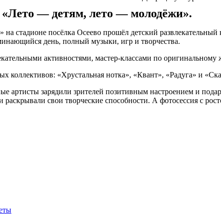
«Лето — детям, лето — молодёжи».
» на стадионе посёлка Осеево прошёл детский развлекательный
инающийся день, полный музыки, игр и творчества.
кательными активностями, мастер‑классами по оригинальному ж
х коллективов: «Хрустальная нотка», «Квант», «Радуга» и «Ска
 артисты зарядили зрителей позитивным настроением и подари
и и раскрывали свои творческие способности. А фотосессия с р
меты