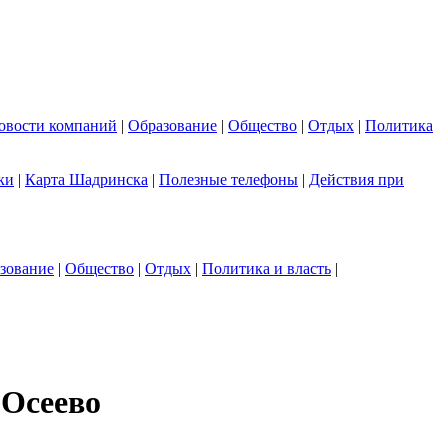
овости компаний
|
Образование
|
Общество
|
Отдых
|
Политика
ки
|
Карта Шадринска
|
Полезные телефоны
|
Действия при
зование
|
Общество
|
Отдых
|
Политика и власть
|
 Осеево