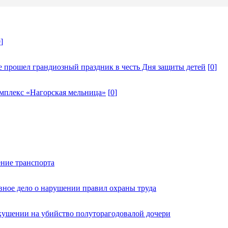
0
]
ке прошел грандиозный праздник в честь Дня защиты детей
[
0
]
омплекс «Нагорская мельница»
[
0
]
ние транспорта
вное дело о нарушении правил охраны труда
кушении на убийство полуторагодовалой дочери