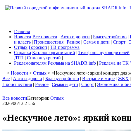
Главная
Новости
Все новости
|
Авто и дороги
|
Благоустройство
|
и власть
|
Происшествия
|
Разное
|
Семья и дети
|
Спорт
|
Э
Отдых
Гороскоп
|
ТВ-программа
|
Справка
Каталог организаций
|
Телефоны руководителей
ДТП
|
Список укрытий
|
Рекламодателям
Реклама на SHADR.info
|
Реклама на ТК 
>
Новости
>
Отдых
> «Нескучное лето»: яркий концерт для 
Все
|
Авто и дороги
|
Благоустройство
|
В стране и мире
|
ЖКХ
Происшествия
|
Разное
|
Семья и дети
|
Спорт
|
Экономика и би
Все новости
Категория:
Отдых
2026/06/13 21:56
«Нескучное лето»: яркий кон