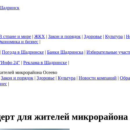
В стране и мире
|
ЖКХ
|
Закон и порядок
|
Здоровье
|
Культура
|
Н
кономика и бизнес
|
|
Погода в Шадринске
|
Банки Шадринска
|
Избирательные участ
"Инфо 24"
|
Реклама в Шадринске
|
жителей микрорайона Осеево
|
Закон и порядок
|
Здоровье
|
Культура
|
Новости компаний
|
Обра
знес
|
церт для жителей микрорайона