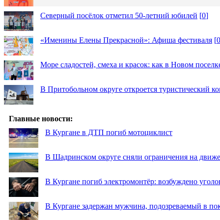
Северный посёлок отметил 50-летний юбилей
[
0
]
«Именины Елены Прекрасной»: Афиша фестиваля
[
Море сладостей, смеха и красок: как в Новом посел
В Притобольном округе откроется туристический к
Главные новости:
В Кургане в ДТП погиб мотоциклист
В Шадринском округе сняли ограничения на движе
В Кургане погиб электромонтёр: возбуждено уголо
В Кургане задержан мужчина, подозреваемый в по