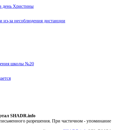
 в день Христины
и из-за несоблюдения дистанции
еления школы №20
ается
ртал SHADR.info
 письменного разрешения. При частичном - упоминание