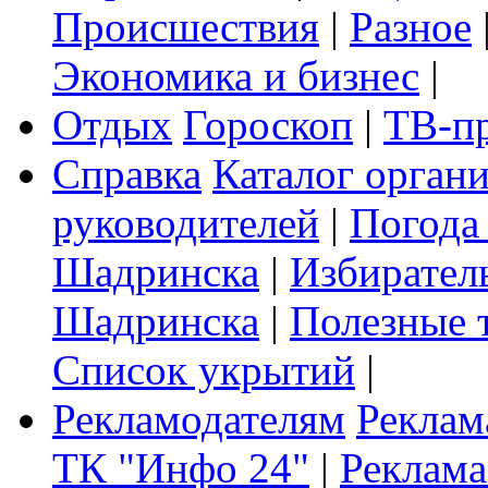
Происшествия
|
Разное
Экономика и бизнес
|
Отдых
Гороскоп
|
ТВ-п
Справка
Каталог орган
руководителей
|
Погода
Шадринска
|
Избирател
Шадринска
|
Полезные 
Список укрытий
|
Рекламодателям
Реклам
ТК "Инфо 24"
|
Реклама