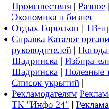
Происшествия
|
Разное
Экономика и бизнес
|
Отдых
Гороскоп
|
ТВ-п
Справка
Каталог орган
руководителей
|
Погода
Шадринска
|
Избирател
Шадринска
|
Полезные 
Список укрытий
|
Рекламодателям
Реклам
ТК "Инфо 24"
|
Реклама