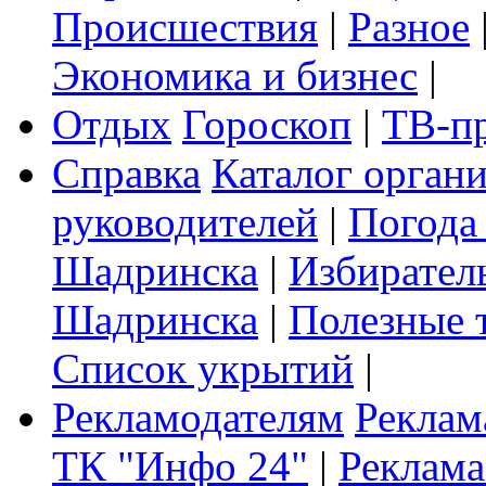
Происшествия
|
Разное
Экономика и бизнес
|
Отдых
Гороскоп
|
ТВ-п
Справка
Каталог орган
руководителей
|
Погода
Шадринска
|
Избирател
Шадринска
|
Полезные 
Список укрытий
|
Рекламодателям
Реклам
ТК "Инфо 24"
|
Реклама