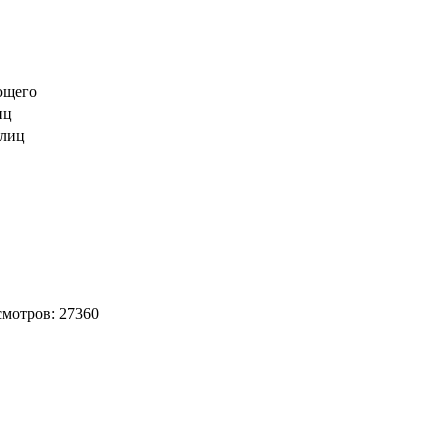
яющего
иц
 лиц
смотров: 27360