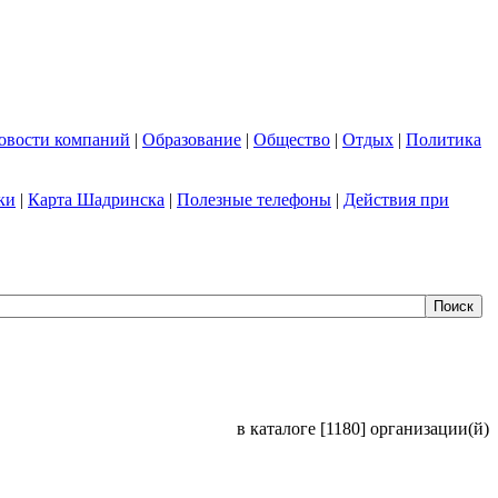
овости компаний
|
Образование
|
Общество
|
Отдых
|
Политика
ки
|
Карта Шадринска
|
Полезные телефоны
|
Действия при
в каталоге [1180] организации(й)