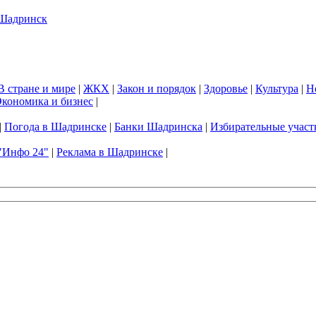
В стране и мире
|
ЖКХ
|
Закон и порядок
|
Здоровье
|
Культура
|
Н
кономика и бизнес
|
|
Погода в Шадринске
|
Банки Шадринска
|
Избирательные участ
"Инфо 24"
|
Реклама в Шадринске
|