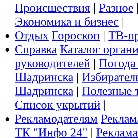
Происшествия
|
Разное
Экономика и бизнес
|
Отдых
Гороскоп
|
ТВ-п
Справка
Каталог орган
руководителей
|
Погода
Шадринска
|
Избирател
Шадринска
|
Полезные 
Список укрытий
|
Рекламодателям
Реклам
ТК "Инфо 24"
|
Реклама