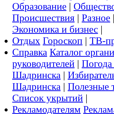
Образование
|
Обществ
Происшествия
|
Разное
Экономика и бизнес
|
Отдых
Гороскоп
|
ТВ-п
Справка
Каталог орган
руководителей
|
Погода
Шадринска
|
Избирател
Шадринска
|
Полезные 
Список укрытий
|
Рекламодателям
Реклам