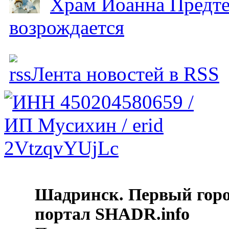
Храм Иоанна Предтеч
возрождается
Лента новостей в RSS
Шадринск. Первый гор
портал SHADR.info