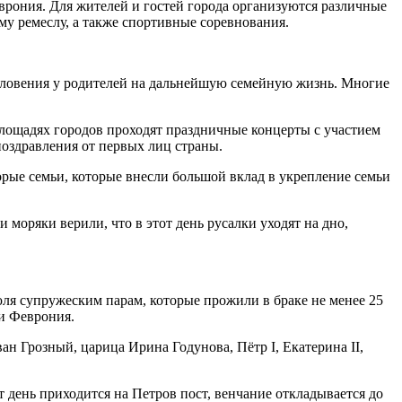
рония. Для жителей и гостей города организуются различные
му ремеслу, а также спортивные соревнования.
ословения у родителей на дальнейшую семейную жизнь. Многие
лощадях городов проходят праздничные концерты с участием
поздравления от первых лиц страны.
орые семьи, которые внесли большой вклад в укрепление семьи
оряки верили, что в этот день русалки уходят на дно,
юля супружеским парам, которые прожили в браке не менее 25
 и Феврония.
 Грозный, царица Ирина Годунова, Пётр I, Екатерина II,
т день приходится на Петров пост, венчание откладывается до