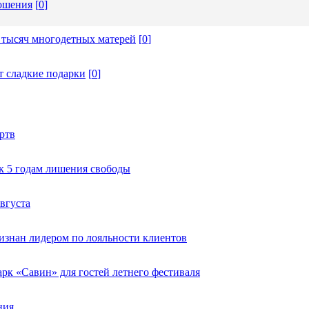
ношения
[
0
]
 тысяч многодетных матерей
[
0
]
т сладкие подарки
[
0
]
ртв
к 5 годам лишения свободы
вгуста
изнан лидером по лояльности клиентов
к «Савин» для гостей летнего фестиваля
ния