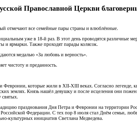
усской Православной Церкви благоверн
рый отмечают все семейные пары страны и влюблённые.
фициальным уже в 18-й раз. В этот день проводятся различные ме
ы и ярмарки. Также проходят парады колясок.
ждаются медалью «За любовь и верность».
яет чистоту и преданность.
и Февронии, которые жили в XII-XIII веках. Согласно легенде, 
нских землях. Князь нашёл девушку и после исцеления они поже
у святых.
радицию празднования Дня Петра и Февронии на территории Рос
Российской Федерации. С тех пор 8 июля стал Днём семьи, люб
ьно-культурных инициатив Светлана Медведева.