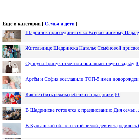
Еще в категории [
Семья и дети
]
Шадринск присоединится ко Всероссийскому Парад
Жительнице Шадринска Наталье Семёновой присвое
Супруги Грицук отметили бриллиантовую свадьбу
[
Артём и София возглавили ТОП-5 имен новорожденн
Как не сбить режим ребенка в праздники
[
0
]
В Шадринске готовятся к празднованию Дня семьи, 
В Курганской области этой зимой девочек родилось 