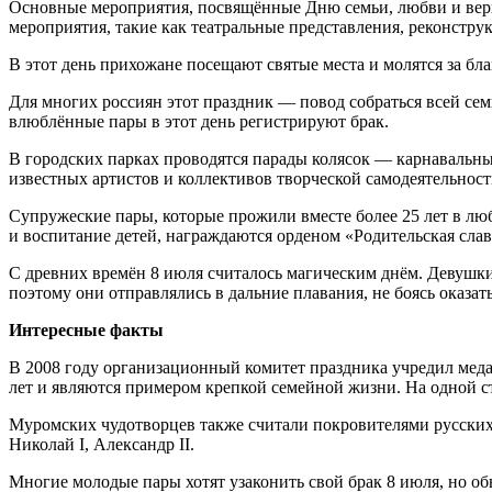
Основные мероприятия, посвящённые Дню семьи, любви и верно
мероприятия, такие как театральные представления, реконстру
В этот день прихожане посещают святые места и молятся за бла
Для многих россиян этот праздник — повод собраться всей се
влюблённые пары в этот день регистрируют брак.
В городских парках проводятся парады колясок — карнавальн
известных артистов и коллективов творческой самодеятельнос
Супружеские пары, которые прожили вместе более 25 лет в люб
и воспитание детей, награждаются орденом «Родительская слав
С древних времён 8 июля считалось магическим днём. Девушки
поэтому они отправлялись в дальние плавания, не боясь оказат
Интересные факты
В 2008 году организационный комитет праздника учредил медал
лет и являются примером крепкой семейной жизни. На одной с
Муромских чудотворцев также считали покровителями русских 
Николай I, Александр II.
Многие молодые пары хотят узаконить свой брак 8 июля, но об