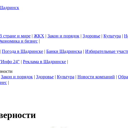
В стране и мире
|
ЖКХ
|
Закон и порядок
|
Здоровье
|
Культура
|
Н
кономика и бизнес
|
|
Погода в Шадринске
|
Банки Шадринска
|
Избирательные участ
"Инфо 24"
|
Реклама в Шадринске
|
рности
|
Закон и порядок
|
Здоровье
|
Культура
|
Новости компаний
|
Обра
знес
|
 верности