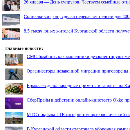
26 января — День супругов. Чествуем семейные от
Социальный фонд сделал перерасчет пенсий для 400
8,5 тысяч юных жителей Курганской области получа
Главные новости:
СМС-бомбинг: как мошенники дезориентируют же
Организаторы незаконной миграции приговорены 
Ермолаев день: народные приметы и запреты на 8 а
СберПрайм в действии: онлайн-кинотеатр Okko пр
МТС покрыла LTE-интернетом археологический пар
В Курганской области стартовала уборочная кампа