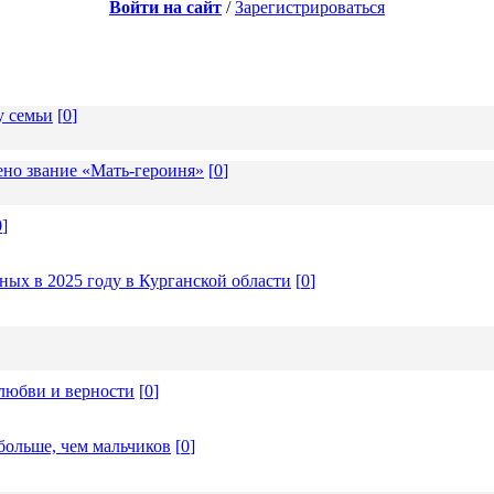
Войти на сайт
/
Зарегистрироваться
у семьи
[
0
]
но звание «Мать-героиня»
[
0
]
0
]
ых в 2025 году в Курганской области
[
0
]
любви и верности
[
0
]
больше, чем мальчиков
[
0
]