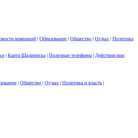
овости компаний
|
Образование
|
Общество
|
Отдых
|
Политика
ки
|
Карта Шадринска
|
Полезные телефоны
|
Действия при
зование
|
Общество
|
Отдых
|
Политика и власть
|