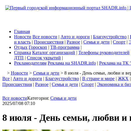
Главная
Новости
Все новости
|
Авто и дороги
|
Благоустройство
|
и власть
|
Происшествия
|
Разное
|
Семья и дети
|
Спорт
|
Э
Отдых
Гороскоп
|
ТВ-программа
|
Справка
Каталог организаций
|
Телефоны руководителей
ДТП
|
Список укрытий
|
Рекламодателям
Реклама на SHADR.info
|
Реклама на ТК 
>
Новости
>
Семья и дети
> 8 июля - День семьи, любви и ве
Все
|
Авто и дороги
|
Благоустройство
|
В стране и мире
|
ЖКХ
Происшествия
|
Разное
|
Семья и дети
|
Спорт
|
Экономика и би
Все новости
Категория:
Семья и дети
2025/07/08 07:10
8 июля - День семьи, любви и