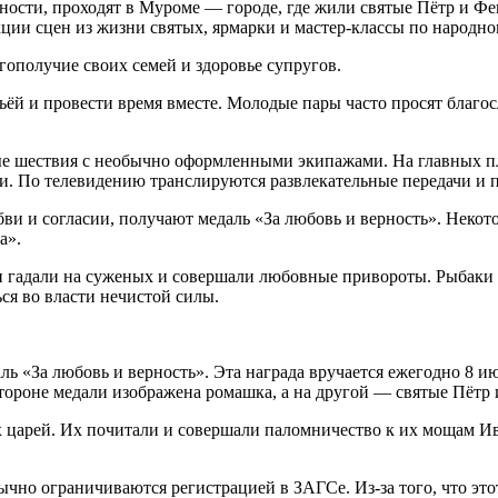
сти, проходят в Муроме — городе, где жили святые Пётр и Фев
кции сцен из жизни святых, ярмарки и мастер-классы по народно
гополучие своих семей и здоровье супругов.
мьёй и провести время вместе. Молодые пары часто просят благ
ые шествия с необычно оформленными экипажами. На главных п
ти. По телевидению транслируются развлекательные передачи и 
ви и согласии, получают медаль «За любовь и верность». Некот
а».
 гадали на суженых и совершали любовные привороты. Рыбаки и м
ься во власти нечистой силы.
ь «За любовь и верность». Эта награда вручается ежегодно 8 и
тороне медали изображена ромашка, а на другой — святые Пётр
царей. Их почитали и совершали паломничество к их мощам Иван
ычно ограничиваются регистрацией в ЗАГСе. Из-за того, что это