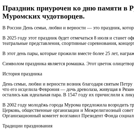
Праздник приурочен ко дню памяти в Р
Муромских чудотворцев.
В России День семьи, любви и верности — это праздник, кото
В 2025 году этот праздник будет отмечаться 8 июля и станет о
театральные представления, спортивные соревнования, концерт
В этот день пары, которые прожили вместе более 25 лет, награ
Символом праздника является ромашка. Этот цветок олицетвор
История праздника
День семьи, любви и верности возник благодаря святым Петру 
что его исцелила Феврония — дочь древолаза, живущая в Ряза
остались как идеальная пара. В 1547 году их причислили к лик
В 2002 году молодёжь города Мурома предложила возродить т
Церковь, общественные организации и Межрелигиозный совет 
Организационный комитет возглавил Президент Фонда социал
Традиции празднования