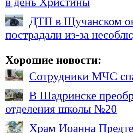
в день Христины
ДТП в Щучанском ок
пострадали из-за несобл
Хорошие новости:
Сотрудники МЧС спа
В Шадринске преобр
отделения школы №20
Храм Иоанна Предтеч