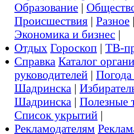
Образование
|
Обществ
Происшествия
|
Разное
Экономика и бизнес
|
Отдых
Гороскоп
|
ТВ-п
Справка
Каталог орган
руководителей
|
Погода
Шадринска
|
Избирател
Шадринска
|
Полезные 
Список укрытий
|
Рекламодателям
Реклам