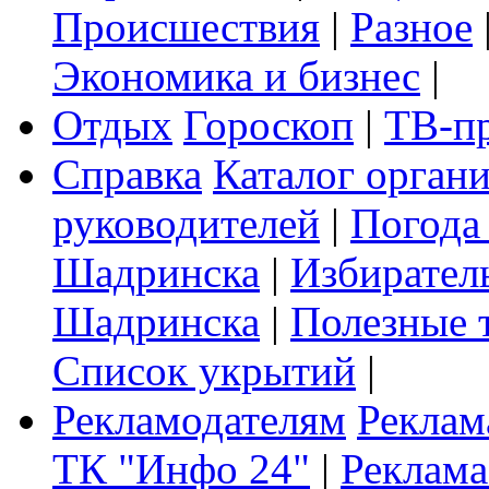
Происшествия
|
Разное
Экономика и бизнес
|
Отдых
Гороскоп
|
ТВ-п
Справка
Каталог орган
руководителей
|
Погода
Шадринска
|
Избирател
Шадринска
|
Полезные 
Список укрытий
|
Рекламодателям
Реклам
ТК "Инфо 24"
|
Реклама