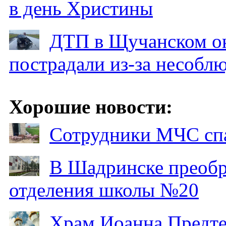
в день Христины
ДТП в Щучанском ок
пострадали из-за несобл
Хорошие новости:
Сотрудники МЧС спа
В Шадринске преобр
отделения школы №20
Храм Иоанна Предтеч