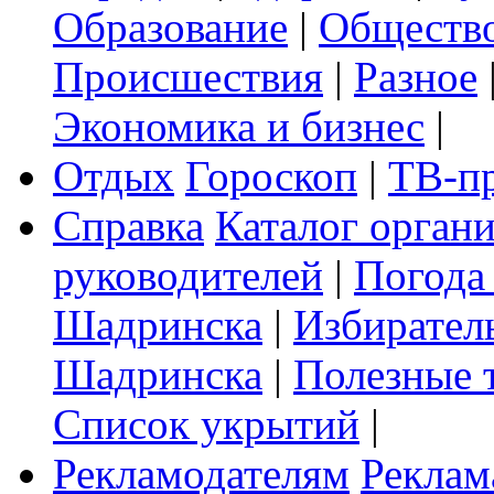
Образование
|
Обществ
Происшествия
|
Разное
Экономика и бизнес
|
Отдых
Гороскоп
|
ТВ-п
Справка
Каталог орган
руководителей
|
Погода
Шадринска
|
Избирател
Шадринска
|
Полезные 
Список укрытий
|
Рекламодателям
Реклам