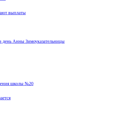
тают выплаты
ь в день Анны Зимоуказательницы
еления школы №20
ается