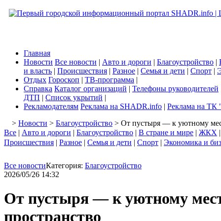
Главная
Новости
Все новости
|
Авто и дороги
|
Благоустройство
|
и власть
|
Происшествия
|
Разное
|
Семья и дети
|
Спорт
|
Э
Отдых
Гороскоп
|
ТВ-программа
|
Справка
Каталог организаций
|
Телефоны руководителей
ДТП
|
Список укрытий
|
Рекламодателям
Реклама на SHADR.info
|
Реклама на ТК 
>
Новости
>
Благоустройство
> От пустыря — к уютному мес
Все
|
Авто и дороги
|
Благоустройство
|
В стране и мире
|
ЖКХ
Происшествия
|
Разное
|
Семья и дети
|
Спорт
|
Экономика и би
Все новости
Категория:
Благоустройство
2026/05/26 14:32
От пустыря — к уютному мест
пространство