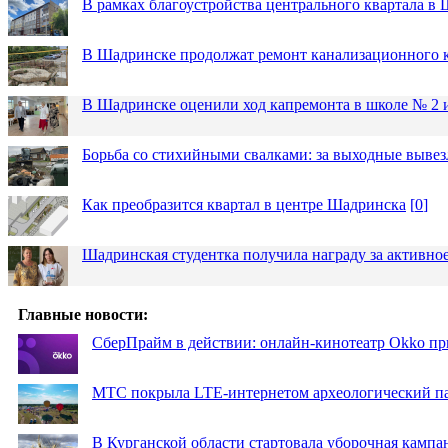
В рамках благоустройства центрального квартала 
В Шадринске продолжат ремонт канализационного 
В Шадринске оценили ход капремонта в школе № 2 
Борьба со стихийными свалками: за выходные вывез
Как преобразится квартал в центре Шадринска
[
0
]
Шадринская студентка получила награду за активное
Главные новости:
СберПрайм в действии: онлайн-кинотеатр Okko пр
МТС покрыла LTE-интернетом археологический пар
В Курганской области стартовала уборочная кампа