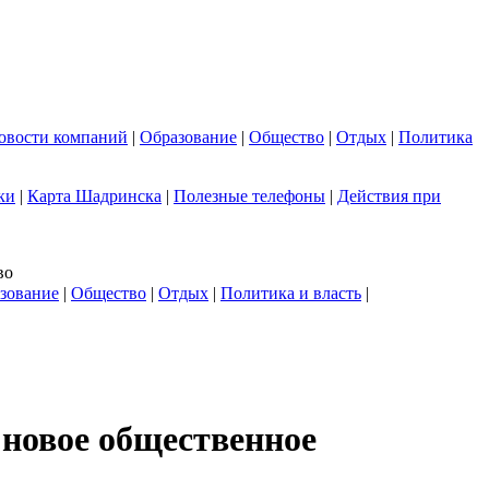
овости компаний
|
Образование
|
Общество
|
Отдых
|
Политика
ки
|
Карта Шадринска
|
Полезные телефоны
|
Действия при
во
зование
|
Общество
|
Отдых
|
Политика и власть
|
 новое общественное