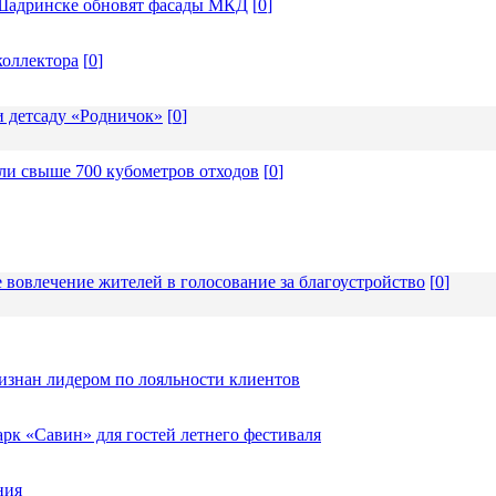
в Шадринске обновят фасады МКД
[
0
]
коллектора
[
0
]
и детсаду «Родничок»
[
0
]
ли свыше 700 кубометров отходов
[
0
]
 вовлечение жителей в голосование за благоустройство
[
0
]
изнан лидером по лояльности клиентов
к «Савин» для гостей летнего фестиваля
ния