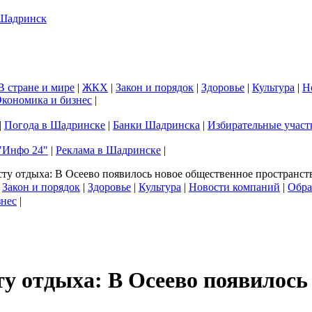
В стране и мире
|
ЖКХ
|
Закон и порядок
|
Здоровье
|
Культура
|
Н
кономика и бизнес
|
|
Погода в Шадринске
|
Банки Шадринска
|
Избирательные участ
"Инфо 24"
|
Реклама в Шадринске
|
ту отдыха: В Осеево появилось новое общественное пространст
|
Закон и порядок
|
Здоровье
|
Культура
|
Новости компаний
|
Обра
знес
|
у отдыха: В Осеево появилось