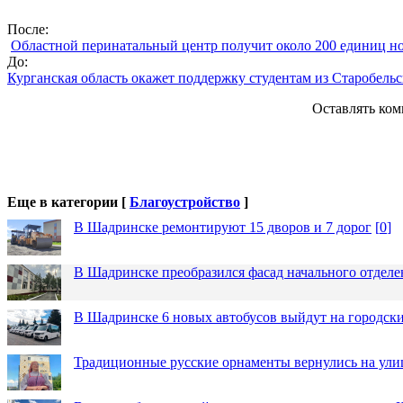
После:
Областной перинатальный центр получит около 200 единиц н
До:
Курганская область окажет поддержку студентам из Старобельс
Оставлять ком
Еще в категории [
Благоустройство
]
В Шадринске ремонтируют 15 дворов и 7 дорог
[
0
]
В Шадринске преобразился фасад начального отдел
В Шадринске 6 новых автобусов выйдут на городск
Традиционные русские орнаменты вернулись на ули