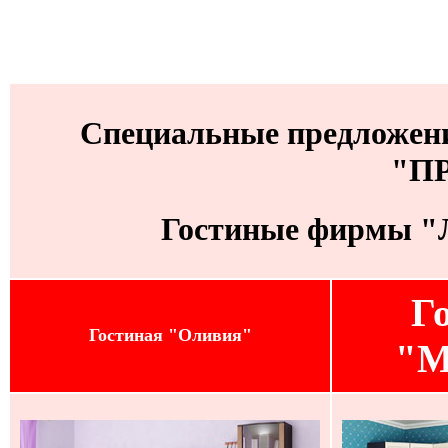
Специальные предложени
"П
Гостиные фирмы "
Г
Гостиная "Оливия"
"М