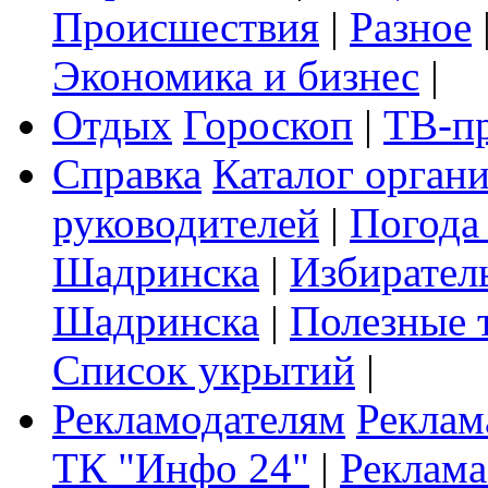
Происшествия
|
Разное
Экономика и бизнес
|
Отдых
Гороскоп
|
ТВ-п
Справка
Каталог орган
руководителей
|
Погода
Шадринска
|
Избирател
Шадринска
|
Полезные 
Список укрытий
|
Рекламодателям
Реклам
ТК "Инфо 24"
|
Реклама