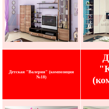
Д
"
Детская "Валерия" (композиция
№18)
(ко