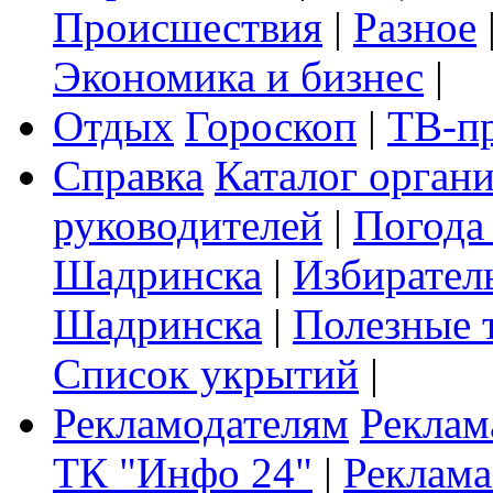
Происшествия
|
Разное
Экономика и бизнес
|
Отдых
Гороскоп
|
ТВ-п
Справка
Каталог орган
руководителей
|
Погода
Шадринска
|
Избирател
Шадринска
|
Полезные 
Список укрытий
|
Рекламодателям
Реклам
ТК "Инфо 24"
|
Реклама