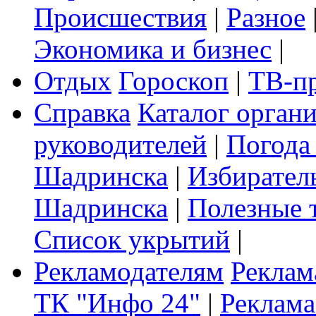
Происшествия
|
Разное
Экономика и бизнес
|
Отдых
Гороскоп
|
ТВ-п
Справка
Каталог орган
руководителей
|
Погода
Шадринска
|
Избирател
Шадринска
|
Полезные 
Список укрытий
|
Рекламодателям
Реклам
ТК "Инфо 24"
|
Реклама