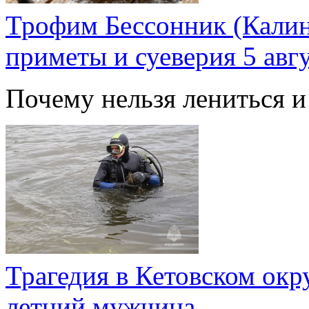
Трофим Бессонник (Калин
приметы и суеверия 5 авг
Почему нельзя лениться и
Трагедия в Кетовском окру
летний мужчина