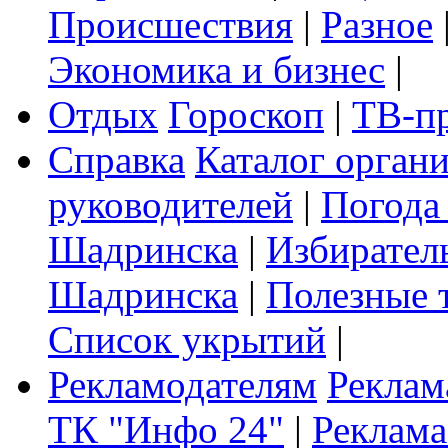
Происшествия
|
Разное
Экономика и бизнес
|
Отдых
Гороскоп
|
ТВ-п
Справка
Каталог орган
руководителей
|
Погода
Шадринска
|
Избирател
Шадринска
|
Полезные 
Список укрытий
|
Рекламодателям
Реклам
ТК "Инфо 24"
|
Реклама