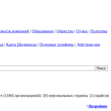
овости компаний
|
Образование
|
Общество
|
Отдых
|
Политика
ки
|
Карта Шадринска
|
Полезные телефоны
|
Действия при
ге [1180] организации(й)
[9] персональных страниц
[1] прайсов
/
Подробнее