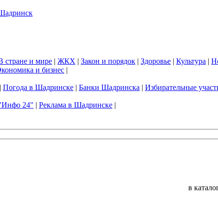
В стране и мире
|
ЖКХ
|
Закон и порядок
|
Здоровье
|
Культура
|
Н
кономика и бизнес
|
|
Погода в Шадринске
|
Банки Шадринска
|
Избирательные участ
"Инфо 24"
|
Реклама в Шадринске
|
в катало