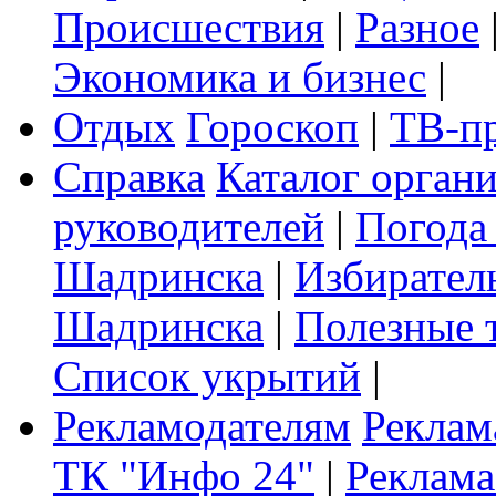
Происшествия
|
Разное
Экономика и бизнес
|
Отдых
Гороскоп
|
ТВ-п
Справка
Каталог орган
руководителей
|
Погода
Шадринска
|
Избирател
Шадринска
|
Полезные 
Список укрытий
|
Рекламодателям
Реклам
ТК "Инфо 24"
|
Реклама