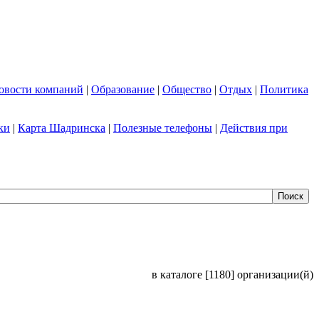
овости компаний
|
Образование
|
Общество
|
Отдых
|
Политика
ки
|
Карта Шадринска
|
Полезные телефоны
|
Действия при
в каталоге [1180] организации(й)