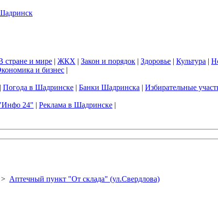
В стране и мире
|
ЖКХ
|
Закон и порядок
|
Здоровье
|
Культура
|
Н
кономика и бизнес
|
|
Погода в Шадринске
|
Банки Шадринска
|
Избирательные участ
"Инфо 24"
|
Реклама в Шадринске
|
>
Аптечный пункт "От склада" (ул.Свердлова)