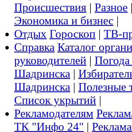
Происшествия
|
Разное
Экономика и бизнес
|
Отдых
Гороскоп
|
ТВ-п
Справка
Каталог орган
руководителей
|
Погода
Шадринска
|
Избирател
Шадринска
|
Полезные 
Список укрытий
|
Рекламодателям
Реклам
ТК "Инфо 24"
|
Реклама