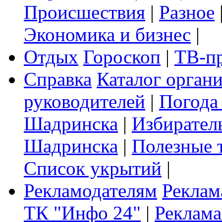
Происшествия
|
Разное
Экономика и бизнес
|
Отдых
Гороскоп
|
ТВ-п
Справка
Каталог орган
руководителей
|
Погода
Шадринска
|
Избирател
Шадринска
|
Полезные 
Список укрытий
|
Рекламодателям
Реклам
ТК "Инфо 24"
|
Реклама