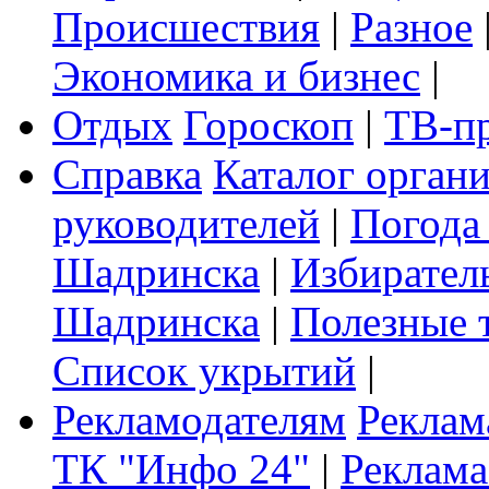
Происшествия
|
Разное
Экономика и бизнес
|
Отдых
Гороскоп
|
ТВ-п
Справка
Каталог орган
руководителей
|
Погода
Шадринска
|
Избирател
Шадринска
|
Полезные 
Список укрытий
|
Рекламодателям
Реклам
ТК "Инфо 24"
|
Реклама