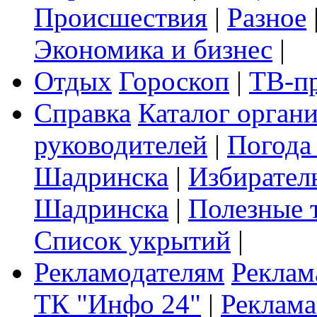
Происшествия
|
Разное
Экономика и бизнес
|
Отдых
Гороскоп
|
ТВ-п
Справка
Каталог орган
руководителей
|
Погода
Шадринска
|
Избирател
Шадринска
|
Полезные 
Список укрытий
|
Рекламодателям
Реклам
ТК "Инфо 24"
|
Реклама