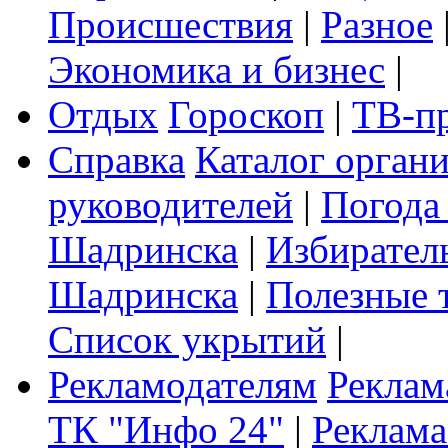
Происшествия
|
Разное
Экономика и бизнес
|
Отдых
Гороскоп
|
ТВ-п
Справка
Каталог орган
руководителей
|
Погода
Шадринска
|
Избирател
Шадринска
|
Полезные 
Список укрытий
|
Рекламодателям
Реклам
ТК "Инфо 24"
|
Реклама