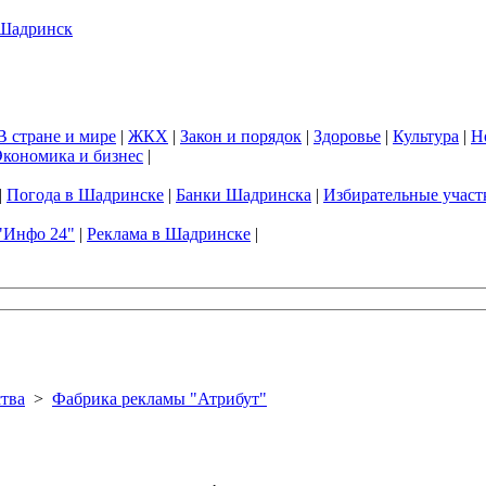
В стране и мире
|
ЖКХ
|
Закон и порядок
|
Здоровье
|
Культура
|
Н
кономика и бизнес
|
|
Погода в Шадринске
|
Банки Шадринска
|
Избирательные участ
"Инфо 24"
|
Реклама в Шадринске
|
тва
>
Фабрика рекламы "Атрибут"