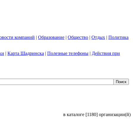
овости компаний
|
Образование
|
Общество
|
Отдых
|
Политика
ки
|
Карта Шадринска
|
Полезные телефоны
|
Действия при
в каталоге [1180] организации(й)