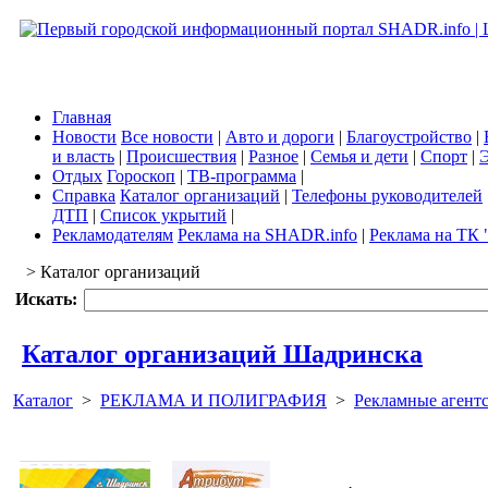
Главная
Новости
Все новости
|
Авто и дороги
|
Благоустройство
|
и власть
|
Происшествия
|
Разное
|
Семья и дети
|
Спорт
|
Э
Отдых
Гороскоп
|
ТВ-программа
|
Справка
Каталог организаций
|
Телефоны руководителей
ДТП
|
Список укрытий
|
Рекламодателям
Реклама на SHADR.info
|
Реклама на ТК 
> Каталог организаций
Искать:
Каталог организаций Шадринска
Каталог
>
РЕКЛАМА И ПОЛИГРАФИЯ
>
Рекламные агентс