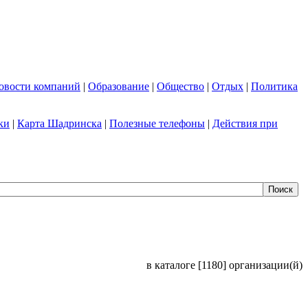
овости компаний
|
Образование
|
Общество
|
Отдых
|
Политика
ки
|
Карта Шадринска
|
Полезные телефоны
|
Действия при
в каталоге [1180] организации(й)