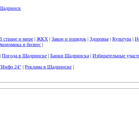
В стране и мире
|
ЖКХ
|
Закон и порядок
|
Здоровье
|
Культура
|
Н
кономика и бизнес
|
|
Погода в Шадринске
|
Банки Шадринска
|
Избирательные участ
"Инфо 24"
|
Реклама в Шадринске
|