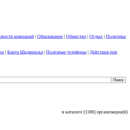
овости компаний
|
Образование
|
Общество
|
Отдых
|
Политика
ки
|
Карта Шадринска
|
Полезные телефоны
|
Действия при
в каталоге [1180] организации(й)