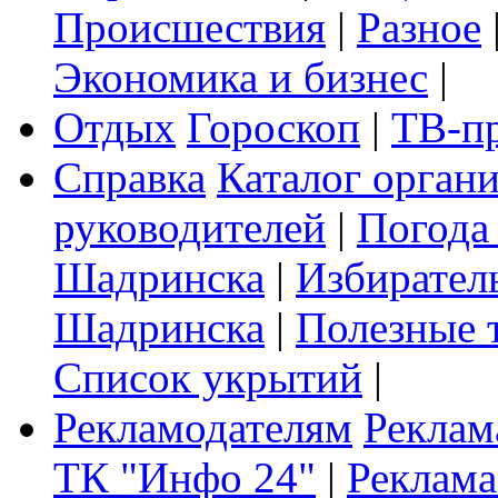
Происшествия
|
Разное
Экономика и бизнес
|
Отдых
Гороскоп
|
ТВ-п
Справка
Каталог орган
руководителей
|
Погода
Шадринска
|
Избирател
Шадринска
|
Полезные 
Список укрытий
|
Рекламодателям
Реклам
ТК "Инфо 24"
|
Реклама