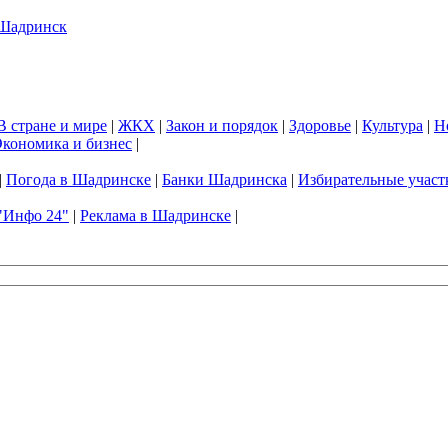
В стране и мире
|
ЖКХ
|
Закон и порядок
|
Здоровье
|
Культура
|
Н
кономика и бизнес
|
|
Погода в Шадринске
|
Банки Шадринска
|
Избирательные участ
"Инфо 24"
|
Реклама в Шадринске
|