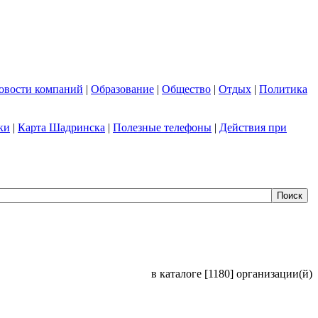
овости компаний
|
Образование
|
Общество
|
Отдых
|
Политика
ки
|
Карта Шадринска
|
Полезные телефоны
|
Действия при
в каталоге [1180] организации(й)