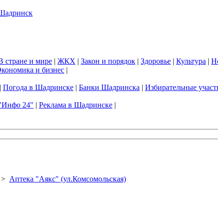
В стране и мире
|
ЖКХ
|
Закон и порядок
|
Здоровье
|
Культура
|
Н
кономика и бизнес
|
|
Погода в Шадринске
|
Банки Шадринска
|
Избирательные участ
"Инфо 24"
|
Реклама в Шадринске
|
>
Аптека "Аякс" (ул.Комсомольская)