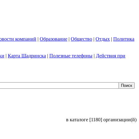
овости компаний
|
Образование
|
Общество
|
Отдых
|
Политика
ки
|
Карта Шадринска
|
Полезные телефоны
|
Действия при
в каталоге [1180] организации(й)