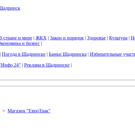
В стране и мире
|
ЖКХ
|
Закон и порядок
|
Здоровье
|
Культура
|
Н
кономика и бизнес
|
|
Погода в Шадринске
|
Банки Шадринска
|
Избирательные участ
"Инфо 24"
|
Реклама в Шадринске
|
>
Магазин "ЕвроТрак"