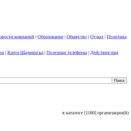
овости компаний
|
Образование
|
Общество
|
Отдых
|
Политика
ки
|
Карта Шадринска
|
Полезные телефоны
|
Действия при
в каталоге [1180] организации(й)