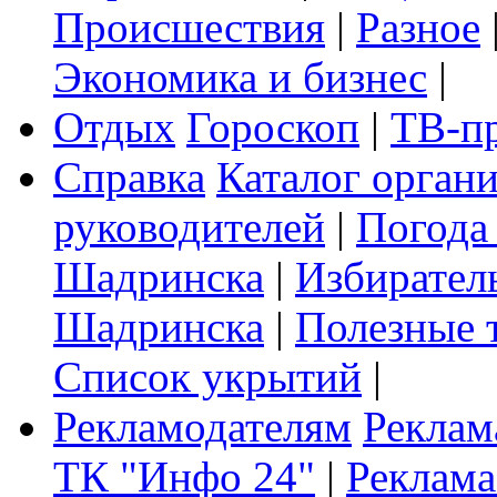
Происшествия
|
Разное
Экономика и бизнес
|
Отдых
Гороскоп
|
ТВ-п
Справка
Каталог орган
руководителей
|
Погода
Шадринска
|
Избирател
Шадринска
|
Полезные 
Список укрытий
|
Рекламодателям
Реклам
ТК "Инфо 24"
|
Реклама