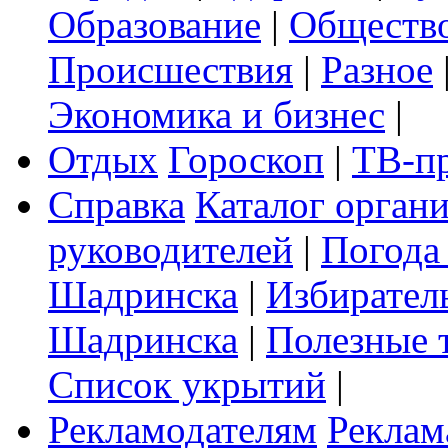
Образование
|
Обществ
Происшествия
|
Разное
Экономика и бизнес
|
Отдых
Гороскоп
|
ТВ-п
Справка
Каталог орган
руководителей
|
Погода
Шадринска
|
Избирател
Шадринска
|
Полезные 
Список укрытий
|
Рекламодателям
Реклам