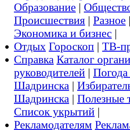
Образование
|
Обществ
Происшествия
|
Разное
Экономика и бизнес
|
Отдых
Гороскоп
|
ТВ-п
Справка
Каталог орган
руководителей
|
Погода
Шадринска
|
Избирател
Шадринска
|
Полезные 
Список укрытий
|
Рекламодателям
Реклам