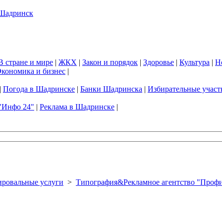
В стране и мире
|
ЖКХ
|
Закон и порядок
|
Здоровье
|
Культура
|
Н
кономика и бизнес
|
|
Погода в Шадринске
|
Банки Шадринска
|
Избирательные участ
"Инфо 24"
|
Реклама в Шадринске
|
ировальные услуги
>
Типография&Рекламное агентство "Проф