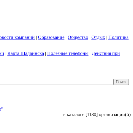
овости компаний
|
Образование
|
Общество
|
Отдых
|
Политика
ки
|
Карта Шадринска
|
Полезные телефоны
|
Действия при
и"
в каталоге [1180] организации(й)