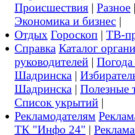
Происшествия
|
Разное
Экономика и бизнес
|
Отдых
Гороскоп
|
ТВ-п
Справка
Каталог орган
руководителей
|
Погода
Шадринска
|
Избирател
Шадринска
|
Полезные 
Список укрытий
|
Рекламодателям
Реклам
ТК "Инфо 24"
|
Реклама