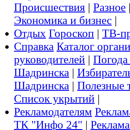
Происшествия
|
Разное
Экономика и бизнес
|
Отдых
Гороскоп
|
ТВ-п
Справка
Каталог орган
руководителей
|
Погода
Шадринска
|
Избирател
Шадринска
|
Полезные 
Список укрытий
|
Рекламодателям
Реклам
ТК "Инфо 24"
|
Реклама