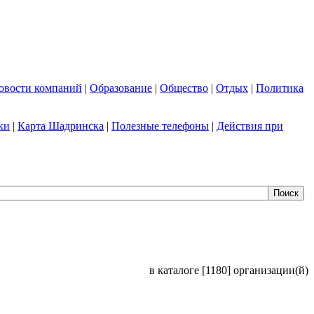
овости компаний
|
Образование
|
Общество
|
Отдых
|
Политика
ки
|
Карта Шадринска
|
Полезные телефоны
|
Действия при
в каталоге [1180] организации(й)