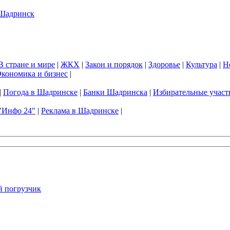
В стране и мире
|
ЖКХ
|
Закон и порядок
|
Здоровье
|
Культура
|
Н
кономика и бизнес
|
|
Погода в Шадринске
|
Банки Шадринска
|
Избирательные участ
"Инфо 24"
|
Реклама в Шадринске
|
 погрузчик