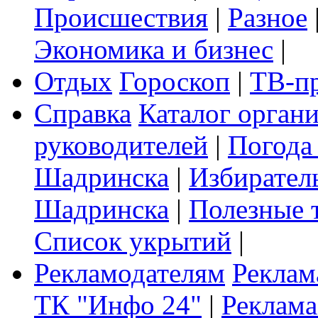
Происшествия
|
Разное
Экономика и бизнес
|
Отдых
Гороскоп
|
ТВ-п
Справка
Каталог орган
руководителей
|
Погода
Шадринска
|
Избирател
Шадринска
|
Полезные 
Список укрытий
|
Рекламодателям
Реклам
ТК "Инфо 24"
|
Реклама