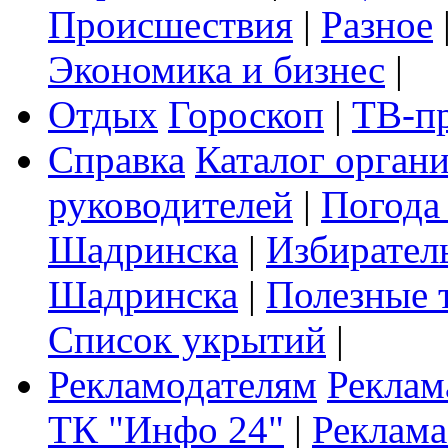
Происшествия
|
Разное
Экономика и бизнес
|
Отдых
Гороскоп
|
ТВ-п
Справка
Каталог орган
руководителей
|
Погода
Шадринска
|
Избирател
Шадринска
|
Полезные 
Список укрытий
|
Рекламодателям
Реклам
ТК "Инфо 24"
|
Реклама