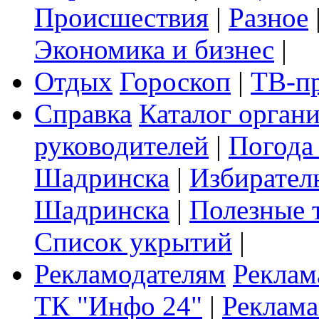
Происшествия
|
Разное
Экономика и бизнес
|
Отдых
Гороскоп
|
ТВ-п
Справка
Каталог орган
руководителей
|
Погода
Шадринска
|
Избирател
Шадринска
|
Полезные 
Список укрытий
|
Рекламодателям
Реклам
ТК "Инфо 24"
|
Реклама